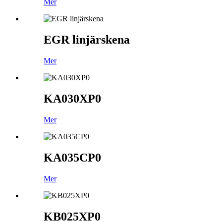
Mer
EGR linjärskena
Mer
KA030XP0
Mer
KA035CP0
Mer
KB025XP0