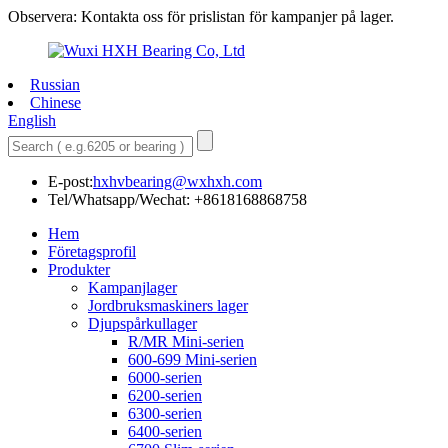
Observera: Kontakta oss för prislistan för kampanjer på lager.
Russian
Chinese
English
E-post:
hxhvbearing@wxhxh.com
Tel/Whatsapp/Wechat: +8618168868758
Hem
Företagsprofil
Produkter
Kampanjlager
Jordbruksmaskiners lager
Djupspårkullager
R/MR Mini-serien
600-699 Mini-serien
6000-serien
6200-serien
6300-serien
6400-serien