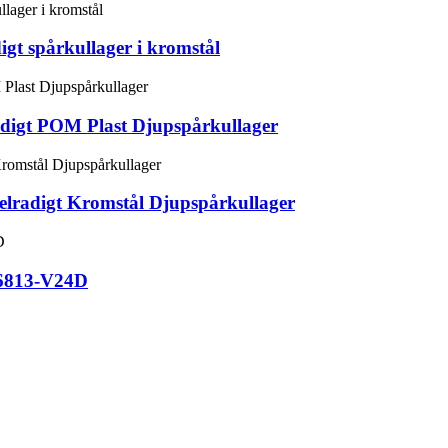
t spårkullager i kromstål
igt POM Plast Djupspårkullager
radigt Kromstål Djupspårkullager
86813-V24D