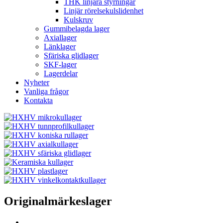
THK linjära styrningar
Linjär rörelsekulslidenhet
Kulskruv
Gummibelagda lager
Axiallager
Länklager
Sfäriska glidlager
SKF-lager
Lagerdelar
Nyheter
Vanliga frågor
Kontakta
Originalmärkeslager