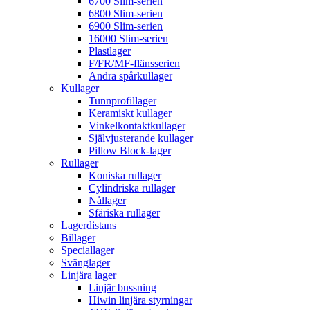
6700 Slim-serien
6800 Slim-serien
6900 Slim-serien
16000 Slim-serien
Plastlager
F/FR/MF-flänsserien
Andra spårkullager
Kullager
Tunnprofillager
Keramiskt kullager
Vinkelkontaktkullager
Självjusterande kullager
Pillow Block-lager
Rullager
Koniska rullager
Cylindriska rullager
Nållager
Sfäriska rullager
Lagerdistans
Billager
Speciallager
Svänglager
Linjära lager
Linjär bussning
Hiwin linjära styrningar