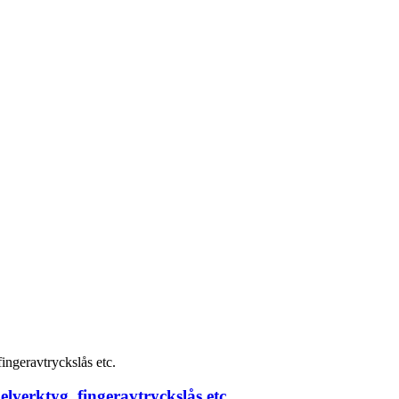
lverktyg, fingeravtryckslås etc.