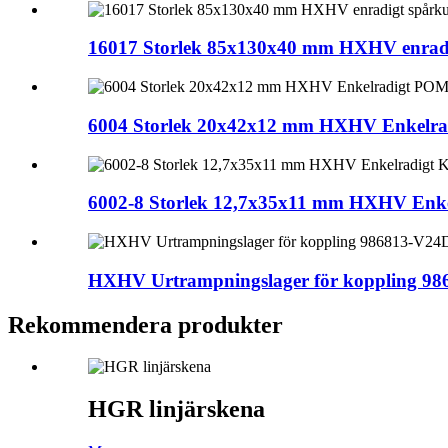
16017 Storlek 85x130x40 mm HXHV enradig
6004 Storlek 20x42x12 mm HXHV Enkelrad
6002-8 Storlek 12,7x35x11 mm HXHV Enkel
HXHV Urtrampningslager för koppling 9
Rekommendera produkter
HGR linjärskena