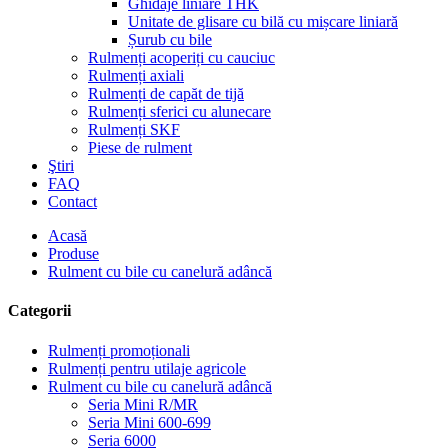
Ghidaje liniare THK
Unitate de glisare cu bilă cu mișcare liniară
Șurub cu bile
Rulmenți acoperiți cu cauciuc
Rulmenți axiali
Rulmenți de capăt de tijă
Rulmenți sferici cu alunecare
Rulmenți SKF
Piese de rulment
Ştiri
FAQ
Contact
Acasă
Produse
Rulment cu bile cu canelură adâncă
Categorii
Rulmenți promoționali
Rulmenți pentru utilaje agricole
Rulment cu bile cu canelură adâncă
Seria Mini R/MR
Seria Mini 600-699
Seria 6000