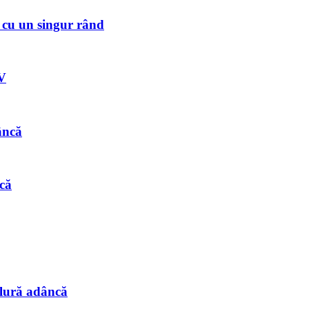
 cu un singur rând
HV
âncă
că
elură adâncă