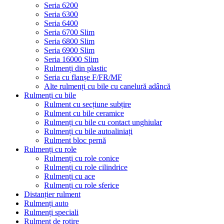
Seria 6200
Seria 6300
Seria 6400
Seria 6700 Slim
Seria 6800 Slim
Seria 6900 Slim
Seria 16000 Slim
Rulmenți din plastic
Seria cu flanșe F/FR/MF
Alte rulmenți cu bile cu canelură adâncă
Rulmenți cu bile
Rulment cu secțiune subțire
Rulment cu bile ceramice
Rulmenți cu bile cu contact unghiular
Rulmenți cu bile autoaliniați
Rulment bloc pernă
Rulmenți cu role
Rulmenți cu role conice
Rulmenți cu role cilindrice
Rulmenți cu ace
Rulmenți cu role sferice
Distanțier rulment
Rulmenți auto
Rulmenți speciali
Rulment de rotire