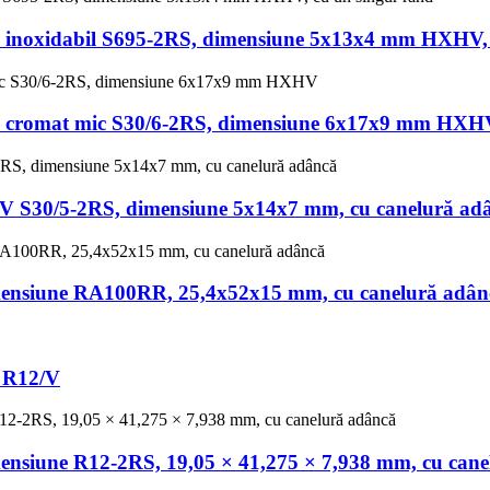
țel inoxidabil S695-2RS, dimensiune 5x13x4 mm HXHV,
țel cromat mic S30/6-2RS, dimensiune 6x17x9 mm HX
HV S30/5-2RS, dimensiune 5x14x7 mm, cu canelură ad
imensiune RA100RR, 25,4x52x15 mm, cu canelură adân
 R12/V
mensiune R12-2RS, 19,05 × 41,275 × 7,938 mm, cu can