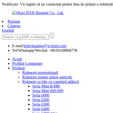
Notificare: Vă rugăm să ne contactați pentru lista de prețuri a rulmenți
Russian
Chinese
English
E-mail:
hxhvbearing@wxhxh.com
Tel/Whatsapp/Wechat: +8618168868758
Acasă
Profilul Companiei
Produse
Rulmenți promoționali
Rulmenți pentru utilaje agricole
Rulment cu bile cu canelură adâncă
Seria Mini R/MR
Seria Mini 600-699
Seria 6000
Seria 6200
Seria 6300
Seria 6400