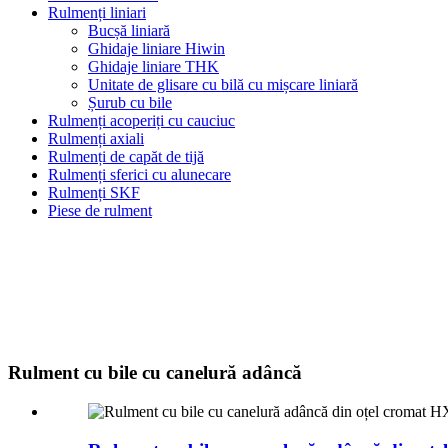
Rulmenți liniari
Bucșă liniară
Ghidaje liniare Hiwin
Ghidaje liniare THK
Unitate de glisare cu bilă cu mișcare liniară
Șurub cu bile
Rulmenți acoperiți cu cauciuc
Rulmenți axiali
Rulmenți de capăt de tijă
Rulmenți sferici cu alunecare
Rulmenți SKF
Piese de rulment
Rulment cu bile cu canelură adâncă