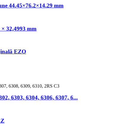
siune 44.45×76.2×14.29 mm
5 × 32,4993 mm
ginală EZO
2, 6303, 6304, 6306, 6307, 6...
ZZ