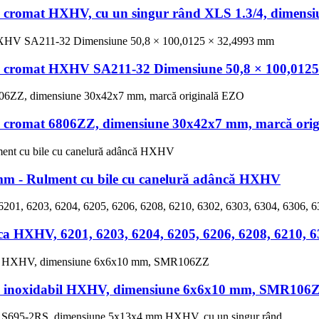
țel cromat HXHV, cu un singur rând XLS 1.3/4, dimen
țel cromat HXHV SA211-32 Dimensiune 50,8 × 100,012
țel cromat 6806ZZ, dimensiune 30x42x7 mm, marcă ori
m - Rulment cu bile cu canelură adâncă HXHV
a HXHV, 6201, 6203, 6204, 6205, 6206, 6208, 6210, 630
oțel inoxidabil HXHV, dimensiune 6x6x10 mm, SMR106