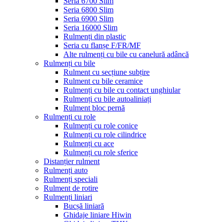
Seria 6700 Slim
Seria 6800 Slim
Seria 6900 Slim
Seria 16000 Slim
Rulmenți din plastic
Seria cu flanșe F/FR/MF
Alte rulmenți cu bile cu canelură adâncă
Rulmenți cu bile
Rulment cu secțiune subțire
Rulment cu bile ceramice
Rulmenți cu bile cu contact unghiular
Rulmenți cu bile autoaliniați
Rulment bloc pernă
Rulmenți cu role
Rulmenți cu role conice
Rulmenți cu role cilindrice
Rulmenți cu ace
Rulmenți cu role sferice
Distanțier rulment
Rulmenți auto
Rulmenți speciali
Rulment de rotire
Rulmenți liniari
Bucșă liniară
Ghidaje liniare Hiwin