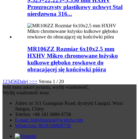
9,525×22,225×5,556 mm HXHV
Przezroczysty plastikowy uchwyt Stal
nierdzewna 316...
MR106ZZ Rozmiar 6x10x2,5 mm
HXHV Mikro chromowane łożysko
kulkowe głęboko rowkowe do
obracającej się końcówki pióra
1
2
3
4
5
6
Dalej >
>>
Strona 1 / 20
Jeśli masz jakieś pytania, wyślij wiadomość.
Wyślij wiadomość teraz
Adres: nr 311 Guangnan Road, dystrykt Liangxi, Wuxi
Jiangsu, Chiny
Telefon: +86 181 6886 8758
E-mail: hxhvbearing@wxhxh.com
WhatsApp: 8618168868758