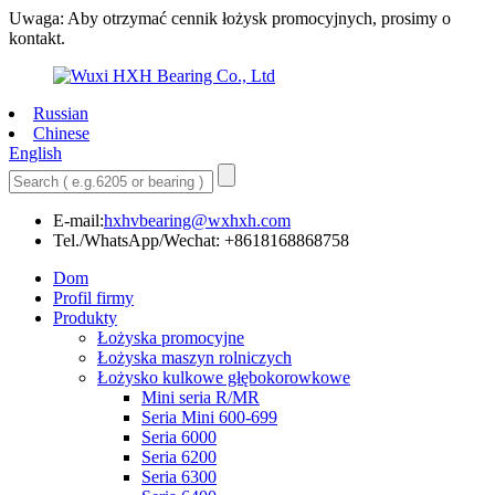
Uwaga: Aby otrzymać cennik łożysk promocyjnych, prosimy o
kontakt.
Russian
Chinese
English
E-mail:
hxhvbearing@wxhxh.com
Tel./WhatsApp/Wechat: +8618168868758
Dom
Profil firmy
Produkty
Łożyska promocyjne
Łożyska maszyn rolniczych
Łożysko kulkowe głębokorowkowe
Mini seria R/MR
Seria Mini 600-699
Seria 6000
Seria 6200
Seria 6300