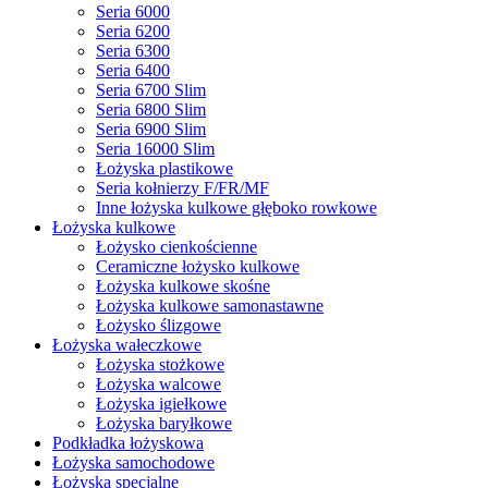
Seria 6000
Seria 6200
Seria 6300
Seria 6400
Seria 6700 Slim
Seria 6800 Slim
Seria 6900 Slim
Seria 16000 Slim
Łożyska plastikowe
Seria kołnierzy F/FR/MF
Inne łożyska kulkowe głęboko rowkowe
Łożyska kulkowe
Łożysko cienkościenne
Ceramiczne łożysko kulkowe
Łożyska kulkowe skośne
Łożyska kulkowe samonastawne
Łożysko ślizgowe
Łożyska wałeczkowe
Łożyska stożkowe
Łożyska walcowe
Łożyska igiełkowe
Łożyska baryłkowe
Podkładka łożyskowa
Łożyska samochodowe
Łożyska specjalne