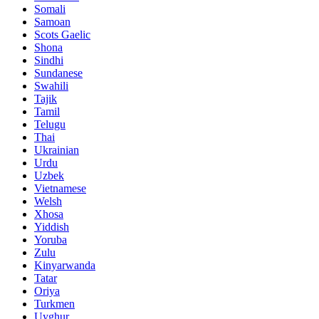
Somali
Samoan
Scots Gaelic
Shona
Sindhi
Sundanese
Swahili
Tajik
Tamil
Telugu
Thai
Ukrainian
Urdu
Uzbek
Vietnamese
Welsh
Xhosa
Yiddish
Yoruba
Zulu
Kinyarwanda
Tatar
Oriya
Turkmen
Uyghur