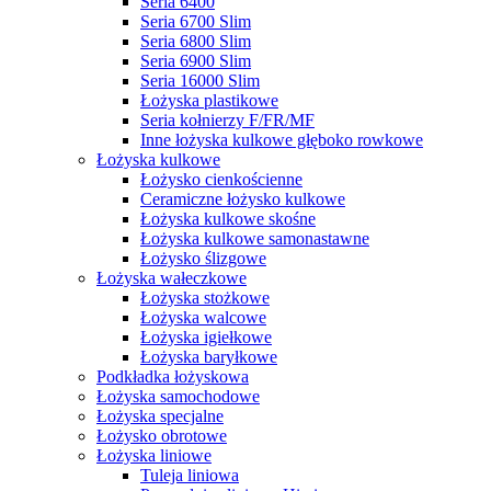
Seria 6400
Seria 6700 Slim
Seria 6800 Slim
Seria 6900 Slim
Seria 16000 Slim
Łożyska plastikowe
Seria kołnierzy F/FR/MF
Inne łożyska kulkowe głęboko rowkowe
Łożyska kulkowe
Łożysko cienkościenne
Ceramiczne łożysko kulkowe
Łożyska kulkowe skośne
Łożyska kulkowe samonastawne
Łożysko ślizgowe
Łożyska wałeczkowe
Łożyska stożkowe
Łożyska walcowe
Łożyska igiełkowe
Łożyska baryłkowe
Podkładka łożyskowa
Łożyska samochodowe
Łożyska specjalne
Łożysko obrotowe
Łożyska liniowe
Tuleja liniowa