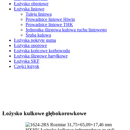
Łożysko obrotowe
Łożyska liniowe
Tuleja liniowa
Prowadnice liniowe Hiwin
Prowadnice liniowe THK
Jednostka ślizgowa kulowa ruchu liniowego
Śruba kulowa
Łożyska pokryte gumą
Łożyska oporowe
Łożyska końcowe korbowodu
Łożyska ślizgowe baryłkowe
Łożyska SKF
Części łożysk
Łożysko kulkowe głębokorowkowe