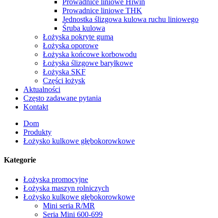
Prowadnice liniowe Hiwin
Prowadnice liniowe THK
Jednostka ślizgowa kulowa ruchu liniowego
Śruba kulowa
Łożyska pokryte gumą
Łożyska oporowe
Łożyska końcowe korbowodu
Łożyska ślizgowe baryłkowe
Łożyska SKF
Części łożysk
Aktualności
Często zadawane pytania
Kontakt
Dom
Produkty
Łożysko kulkowe głębokorowkowe
Kategorie
Łożyska promocyjne
Łożyska maszyn rolniczych
Łożysko kulkowe głębokorowkowe
Mini seria R/MR
Seria Mini 600-699