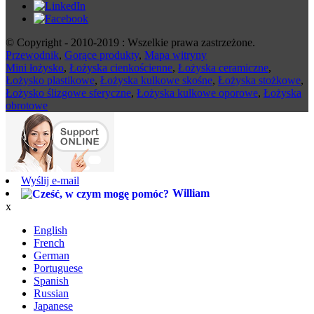
© Copyright - 2010-2019 : Wszelkie prawa zastrzeżone.
Przewodnik
,
Gorące produkty
,
Mapa witryny
Mini łożysko
,
Łożyska cienkościenne
,
Łożyska ceramiczne
,
Łożysko plastikowe
,
Łożyska kulkowe skośne
,
Łożyska stożkowe
,
Łożysko ślizgowe sferyczne
,
Łożyska kulkowe oporowe
,
Łożyska
obrotowe
Wyślij e-mail
William
x
English
French
German
Portuguese
Spanish
Russian
Japanese