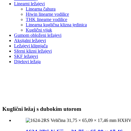
Linearni ležajevi
Linearna čahura
Hiwin linearne vodilice
THK linearne vodilice
Linearna kuglična klizna jedinica
Kuglični vijak
Gumom obloženi ležajevi
Aksijalni ležajevi
Ležajevi klipnjača
Sferni klizni ležajevi
SKF ležajevi
Dijelovi ležaja
Kuglični ležaj s dubokim utorom