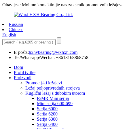
Obavijest: Molimo kontaktirajte nas za cjenik promotivnih ležajeva.
Russian
Chinese
English
E-pošta:
hxhvbearing@wxhxh.com
Tel/Whatsapp/Wechat: +8618168868758
Dom
Profil tvrtke
Proizvodi
Promocijski ležajevi
Ležaj poljoprivrednih strojeva
Kuglični ležaj s dubokim utorom
R/MR Mini serija
Mini serija 600-699
Serija 6000
Serija 6200
Serija 6300
Serija 6400