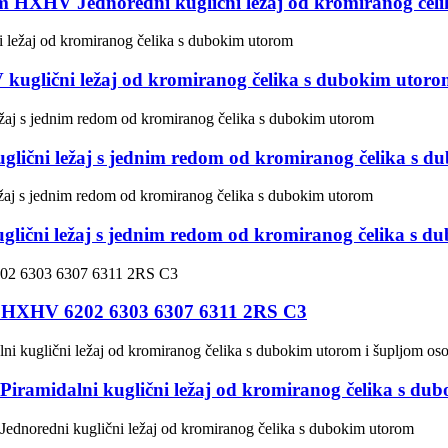
mm HXHV Jednoredni kuglični ležaj od kromiranog čel
glični ležaj od kromiranog čelika s dubokim utoro
ični ležaj s jednim redom od kromiranog čelika s d
ični ležaj s jednim redom od kromiranog čelika s d
ke HXHV 6202 6303 6307 6311 2RS C3
amidalni kuglični ležaj od kromiranog čelika s dub