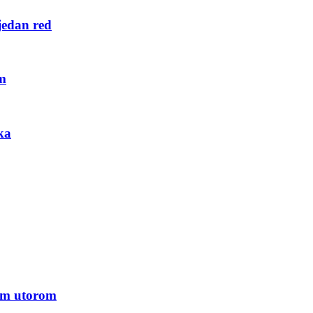
jedan red
om
ka
kim utorom