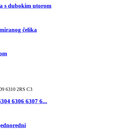
ika s dubokim utorom
miranog čelika
rom
304 6306 6307 6...
jednoredni