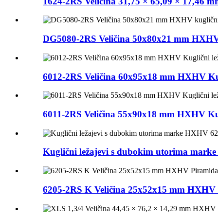
1624-2RS Veličina 31,75 × 65,09 × 17,46 
DG5080-2RS Veličina 50x80x21 mm HXHV ku
6012-2RS Veličina 60x95x18 mm HXHV Kugl
6011-2RS Veličina 55x90x18 mm HXHV Kugl
Kuglični ležajevi s dubokim utorima mar
6205-2RS K Veličina 25x52x15 mm HXHV Pir