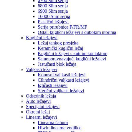
6700 Slim serija
6800 Slim serija
6900 Slim serija
16000 Slim serija
Plastični ležajevi
Serija prirubnica F/FR/MF
Ostali kuglični ležajevi s dubokim utorima
Kuglični ležajevi
Ležaj tankog presjeka
Keramički kuglični ležaj
Kuglični ležajevi s kutnim kontaktom
Samoporavnavajući kuglični ležajevi
Jastučasti blok ležaja
Valjkasti ležajevi
Konusni valjkasti ležajevi
Cilindrični valjkasti ležajevi
Igličasti ležajevi
Sferični valjkasti ležajevi
Odstojnik ležaja
Auto ležajevi
Specijalni ležajevi
Okretni ležaj
Linearni ležajevi
Linearna čahura
Hiwin linearne vodilice