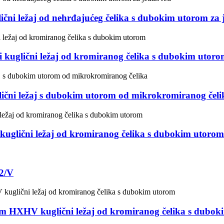
i ležaj od nehrđajućeg čelika s dubokim utorom za 
uglični ležaj od kromiranog čelika s dubokim utor
čni ležaj s dubokim utorom od mikrokromiranog čeli
lični ležaj od kromiranog čelika s dubokim utorom
2/V
mm HXHV kuglični ležaj od kromiranog čelika s dubo