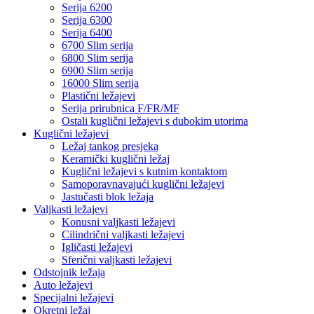
Serija 6200
Serija 6300
Serija 6400
6700 Slim serija
6800 Slim serija
6900 Slim serija
16000 Slim serija
Plastični ležajevi
Serija prirubnica F/FR/MF
Ostali kuglični ležajevi s dubokim utorima
Kuglični ležajevi
Ležaj tankog presjeka
Keramički kuglični ležaj
Kuglični ležajevi s kutnim kontaktom
Samoporavnavajući kuglični ležajevi
Jastučasti blok ležaja
Valjkasti ležajevi
Konusni valjkasti ležajevi
Cilindrični valjkasti ležajevi
Igličasti ležajevi
Sferični valjkasti ležajevi
Odstojnik ležaja
Auto ležajevi
Specijalni ležajevi
Okretni ležaj