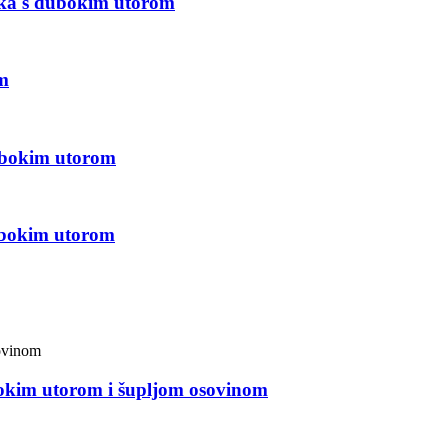
ika s dubokim utorom
m
ubokim utorom
ubokim utorom
okim utorom i šupljom osovinom