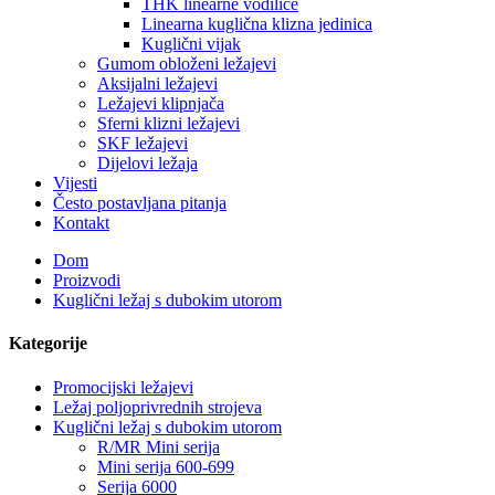
THK linearne vodilice
Linearna kuglična klizna jedinica
Kuglični vijak
Gumom obloženi ležajevi
Aksijalni ležajevi
Ležajevi klipnjača
Sferni klizni ležajevi
SKF ležajevi
Dijelovi ležaja
Vijesti
Često postavljana pitanja
Kontakt
Dom
Proizvodi
Kuglični ležaj s dubokim utorom
Kategorije
Promocijski ležajevi
Ležaj poljoprivrednih strojeva
Kuglični ležaj s dubokim utorom
R/MR Mini serija
Mini serija 600-699
Serija 6000