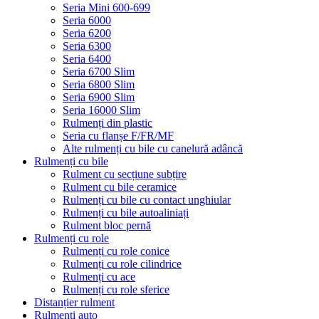
Seria Mini 600-699
Seria 6000
Seria 6200
Seria 6300
Seria 6400
Seria 6700 Slim
Seria 6800 Slim
Seria 6900 Slim
Seria 16000 Slim
Rulmenți din plastic
Seria cu flanșe F/FR/MF
Alte rulmenți cu bile cu canelură adâncă
Rulmenți cu bile
Rulment cu secțiune subțire
Rulment cu bile ceramice
Rulmenți cu bile cu contact unghiular
Rulmenți cu bile autoaliniați
Rulment bloc pernă
Rulmenți cu role
Rulmenți cu role conice
Rulmenți cu role cilindrice
Rulmenți cu ace
Rulmenți cu role sferice
Distanțier rulment
Rulmenți auto