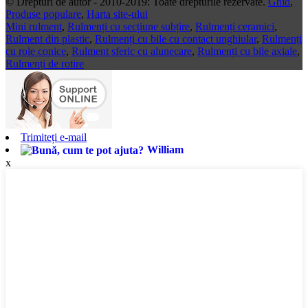
© Drepturi de autor - 2010-2019: Toate drepturile rezervate.
Ghid
,
Produse populare
,
Harta site-ului
Mini rulment
,
Rulmenți cu secțiune subțire
,
Rulmenți ceramici
,
Rulment din plastic
,
Rulmenți cu bile cu contact unghiular
,
Rulmenți
cu role conice
,
Rulment sferic cu alunecare
,
Rulmenți cu bile axiale
,
Rulmenți de rotire
Trimiteți e-mail
William
x