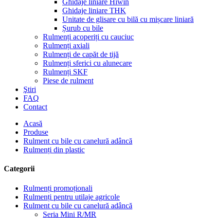
Ghidaje liniare Hiwin
Ghidaje liniare THK
Unitate de glisare cu bilă cu mișcare liniară
Șurub cu bile
Rulmenți acoperiți cu cauciuc
Rulmenți axiali
Rulmenți de capăt de tijă
Rulmenți sferici cu alunecare
Rulmenți SKF
Piese de rulment
Ştiri
FAQ
Contact
Acasă
Produse
Rulment cu bile cu canelură adâncă
Rulmenți din plastic
Categorii
Rulmenți promoționali
Rulmenți pentru utilaje agricole
Rulment cu bile cu canelură adâncă
Seria Mini R/MR