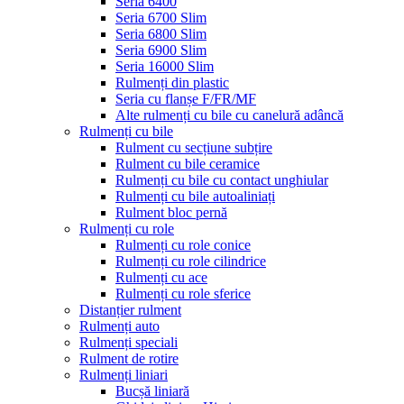
Seria 6400
Seria 6700 Slim
Seria 6800 Slim
Seria 6900 Slim
Seria 16000 Slim
Rulmenți din plastic
Seria cu flanșe F/FR/MF
Alte rulmenți cu bile cu canelură adâncă
Rulmenți cu bile
Rulment cu secțiune subțire
Rulment cu bile ceramice
Rulmenți cu bile cu contact unghiular
Rulmenți cu bile autoaliniați
Rulment bloc pernă
Rulmenți cu role
Rulmenți cu role conice
Rulmenți cu role cilindrice
Rulmenți cu ace
Rulmenți cu role sferice
Distanțier rulment
Rulmenți auto
Rulmenți speciali
Rulment de rotire
Rulmenți liniari
Bucșă liniară