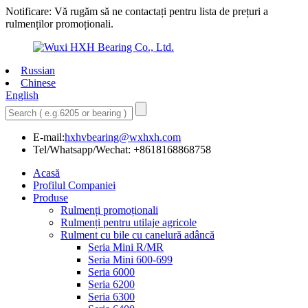
Notificare: Vă rugăm să ne contactați pentru lista de prețuri a
rulmenților promoționali.
Russian
Chinese
English
E-mail:
hxhvbearing@wxhxh.com
Tel/Whatsapp/Wechat: +8618168868758
Acasă
Profilul Companiei
Produse
Rulmenți promoționali
Rulmenți pentru utilaje agricole
Rulment cu bile cu canelură adâncă
Seria Mini R/MR
Seria Mini 600-699
Seria 6000
Seria 6200
Seria 6300