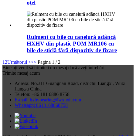
oțel
Rulment cu bile cu canelură adâncă
HXHV din plastic POM MR106 cu
bile de sticlă fără dispozitiv de fixare
1
2
Următorul >
>>
Pagina 1 / 2
Bine ați venit să trimiteți un mesaj dacă aveți întrebări.
Trimite mesaj acum
Adresă: No.311 Guangnan Road, districtul Liangxi, Wuxi
Jiangsu China
Telefon: +86 181 6886 8758
E-mail: hxhvbearing@wxhxh.com
Whatsapp: 8618168868758