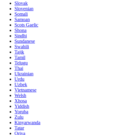
Slovak
Slovenian
Somali
Samoan
Scots Gaelic
Shona
Sindhi
Sundanese
Swahili
Tajik
Tamil
Telugu
Thai
Ukrainian
Urdu
Uzbek
Vietnamese
Welsh
Xhosa
Yiddish
Yoruba
Zulu
Kinyarwanda
Tatar
Oriya