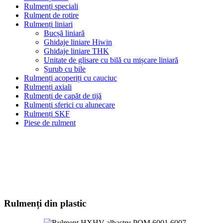
Rulmenți speciali
Rulment de rotire
Rulmenți liniari
Bucșă liniară
Ghidaje liniare Hiwin
Ghidaje liniare THK
Unitate de glisare cu bilă cu mișcare liniară
Șurub cu bile
Rulmenți acoperiți cu cauciuc
Rulmenți axiali
Rulmenți de capăt de tijă
Rulmenți sferici cu alunecare
Rulmenți SKF
Piese de rulment
Rulmenți din plastic