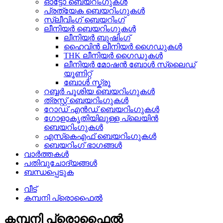
ഓട്ടോ ബെയറിംഗുകൾ
പ്രത്യേക ബെയറിംഗുകൾ
സ്ലീവിംഗ് ബെയറിംഗ്
ലീനിയർ ബെയറിംഗുകൾ
ലീനിയർ ബുഷിംഗ്
ഹൈവിൻ ലീനിയർ ഗൈഡുകൾ
THK ലീനിയർ ഗൈഡുകൾ
ലീനിയർ മോഷൻ ബോൾ സ്ലൈഡ്
യൂണിറ്റ്
ബോൾ സ്ക്രൂ
റബ്ബർ പൂശിയ ബെയറിംഗുകൾ
ത്രസ്റ്റ് ബെയറിംഗുകൾ
റോഡ് എൻഡ് ബെയറിംഗുകൾ
ഗോളാകൃതിയിലുള്ള പ്ലെയിൻ
ബെയറിംഗുകൾ
എസ്‌കെഎഫ് ബെയറിംഗുകൾ
ബെയറിംഗ് ഭാഗങ്ങൾ
വാർത്തകൾ
പതിവുചോദ്യങ്ങൾ
ബന്ധപ്പെടുക
വീട്
കമ്പനി പ്രൊഫൈൽ
കമ്പനി പ്രൊഫൈൽ