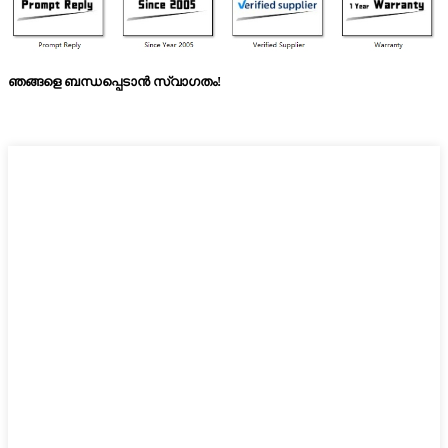
ഞങ്ങളെ ബന്ധപ്പെടാൻ സ്വാഗതം!