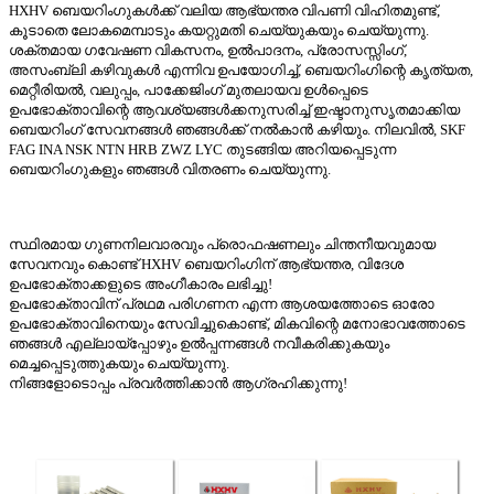
HXHV ബെയറിംഗുകൾക്ക് വലിയ ആഭ്യന്തര വിപണി വിഹിതമുണ്ട്,
കൂടാതെ ലോകമെമ്പാടും കയറ്റുമതി ചെയ്യുകയും ചെയ്യുന്നു.
ശക്തമായ ഗവേഷണ വികസനം, ഉൽ‌പാദനം, പ്രോസസ്സിംഗ്,
അസംബ്ലി കഴിവുകൾ എന്നിവ ഉപയോഗിച്ച്, ബെയറിംഗിന്റെ കൃത്യത,
മെറ്റീരിയൽ, വലുപ്പം, പാക്കേജിംഗ് മുതലായവ ഉൾപ്പെടെ
ഉപഭോക്താവിന്റെ ആവശ്യങ്ങൾക്കനുസരിച്ച് ഇഷ്ടാനുസൃതമാക്കിയ
ബെയറിംഗ് സേവനങ്ങൾ ഞങ്ങൾക്ക് നൽകാൻ കഴിയും. നിലവിൽ, SKF
FAG INA NSK NTN HRB ZWZ LYC തുടങ്ങിയ അറിയപ്പെടുന്ന
ബെയറിംഗുകളും ഞങ്ങൾ വിതരണം ചെയ്യുന്നു.
സ്ഥിരമായ ഗുണനിലവാരവും പ്രൊഫഷണലും ചിന്തനീയവുമായ
സേവനവും കൊണ്ട് HXHV ബെയറിംഗിന് ആഭ്യന്തര, വിദേശ
ഉപഭോക്താക്കളുടെ അംഗീകാരം ലഭിച്ചു!
ഉപഭോക്താവിന് പ്രഥമ പരിഗണന എന്ന ആശയത്തോടെ ഓരോ
ഉപഭോക്താവിനെയും സേവിച്ചുകൊണ്ട്, മികവിന്റെ മനോഭാവത്തോടെ
ഞങ്ങൾ എല്ലായ്പ്പോഴും ഉൽപ്പന്നങ്ങൾ നവീകരിക്കുകയും
മെച്ചപ്പെടുത്തുകയും ചെയ്യുന്നു.
നിങ്ങളോടൊപ്പം പ്രവർത്തിക്കാൻ ആഗ്രഹിക്കുന്നു!