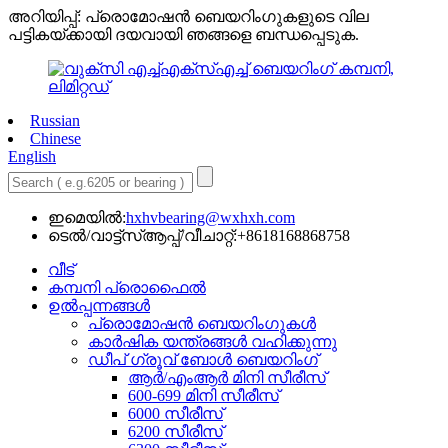
അറിയിപ്പ്: പ്രൊമോഷൻ ബെയറിംഗുകളുടെ വില
പട്ടികയ്ക്കായി ദയവായി ഞങ്ങളെ ബന്ധപ്പെടുക.
Russian
Chinese
English
ഇമെയിൽ:
hxhvbearing@wxhxh.com
ടെൽ/വാട്ട്‌സ്ആപ്പ്/വീചാറ്റ്:+8618168868758
വീട്
കമ്പനി പ്രൊഫൈൽ
ഉൽപ്പന്നങ്ങൾ
പ്രൊമോഷൻ ബെയറിംഗുകൾ
കാർഷിക യന്ത്രങ്ങൾ വഹിക്കുന്നു
ഡീപ് ഗ്രൂവ് ബോൾ ബെയറിംഗ്
ആർ/എംആർ മിനി സീരീസ്
600-699 മിനി സീരീസ്
6000 സീരീസ്
6200 സീരീസ്