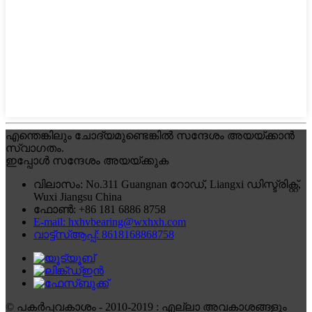
എന്തെങ്കിലും ചോദ്യമുണ്ടെങ്കിൽ സന്ദേശം അയയ്ക്കാൻ
സ്വാഗതം.
ഇപ്പോൾ സന്ദേശം അയയ്‌ക്കുക
വിലാസം: No.311 Guangnan റോഡ്, Liangxi ഡിസ്ട്രിക്റ്റ്,
Wuxi Jiangsu China
ഫോൺ: +86 181 6886 8758
E-mail: hxhvbearing@wxhxh.com
വാട്ട്‌സ്ആപ്പ്: 8618168868758
© പകർപ്പവകാശം - 2010-2019 : എല്ലാ അവകാശങ്ങളും