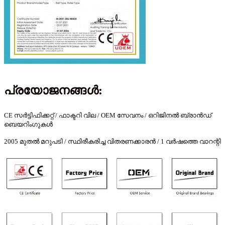
പ്രയോജനങ്ങൾ:
CE സർട്ടിഫിക്കറ്റ് / ഫാക്ടറി വില / OEM സേവനം / ഒറിജിനൽ ബ്രാൻഡ്
ബെയറിംഗുകൾ
2005 മുതൽ മറുപടി / സ്ഥിരീകരിച്ച വിതരണക്കാരൻ / 1 വർഷത്തെ വാറന്റി