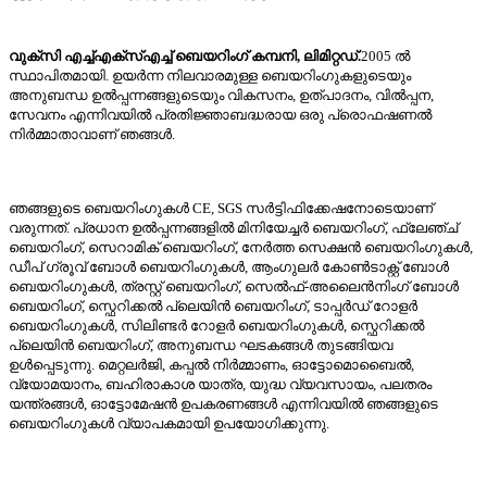
വുക്സി എച്ച്എക്സ്എച്ച് ബെയറിംഗ് കമ്പനി, ലിമിറ്റഡ്.
2005 ൽ
സ്ഥാപിതമായി. ഉയർന്ന നിലവാരമുള്ള ബെയറിംഗുകളുടെയും
അനുബന്ധ ഉൽപ്പന്നങ്ങളുടെയും വികസനം, ഉത്പാദനം, വിൽപ്പന,
സേവനം എന്നിവയിൽ പ്രതിജ്ഞാബദ്ധരായ ഒരു പ്രൊഫഷണൽ
നിർമ്മാതാവാണ് ഞങ്ങൾ.
ഞങ്ങളുടെ ബെയറിംഗുകൾ CE, SGS സർട്ടിഫിക്കേഷനോടെയാണ്
വരുന്നത്. പ്രധാന ഉൽപ്പന്നങ്ങളിൽ മിനിയേച്ചർ ബെയറിംഗ്, ഫ്ലേഞ്ച്
ബെയറിംഗ്, സെറാമിക് ബെയറിംഗ്, നേർത്ത സെക്ഷൻ ബെയറിംഗുകൾ,
ഡീപ് ഗ്രൂവ് ബോൾ ബെയറിംഗുകൾ, ആംഗുലർ കോൺടാക്റ്റ് ബോൾ
ബെയറിംഗുകൾ, ത്രസ്റ്റ് ബെയറിംഗ്, സെൽഫ്-അലൈൻനിംഗ് ബോൾ
ബെയറിംഗ്, സ്ഫെറിക്കൽ പ്ലെയിൻ ബെയറിംഗ്, ടാപ്പർഡ് റോളർ
ബെയറിംഗുകൾ, സിലിണ്ടർ റോളർ ബെയറിംഗുകൾ, സ്ഫെറിക്കൽ
പ്ലെയിൻ ബെയറിംഗ്, അനുബന്ധ ഘടകങ്ങൾ തുടങ്ങിയവ
ഉൾപ്പെടുന്നു. മെറ്റലർജി, കപ്പൽ നിർമ്മാണം, ഓട്ടോമൊബൈൽ,
വ്യോമയാനം, ബഹിരാകാശ യാത്ര, യുദ്ധ വ്യവസായം, പലതരം
യന്ത്രങ്ങൾ, ഓട്ടോമേഷൻ ഉപകരണങ്ങൾ എന്നിവയിൽ ഞങ്ങളുടെ
ബെയറിംഗുകൾ വ്യാപകമായി ഉപയോഗിക്കുന്നു.