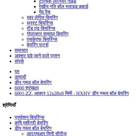
टीएचके लीनियर गाइड
रेखीय गति बॉल स्लाइड इकाई
गेंद पेंच
रबर लेपित बियरिंग
थ्रस्ट बियरिंग्स
रॉड एंड बियरिंग्स
गोलाकार समतल बियरिंग
एसकेएफ बियरिंग्स
बेयरिंग पार्ट्स
समाचार
अक्सर पूछे जाने वाले प्रश्न
संपर्क
घर
उत्पादों
डीप ग्रूव बॉल बेयरिंग
6000 श्रृंखला
6001-ZZ, आकार 12x28x8 मिमी - HXHV डीप ग्रूव बॉल बेयरिंग
श्रेणियाँ
प्रमोशन बियरिंग्स
कृषि मशीनरी बेयरिंग
डीप ग्रूव बॉल बेयरिंग
आर/एमआर मिनी सीरीज़