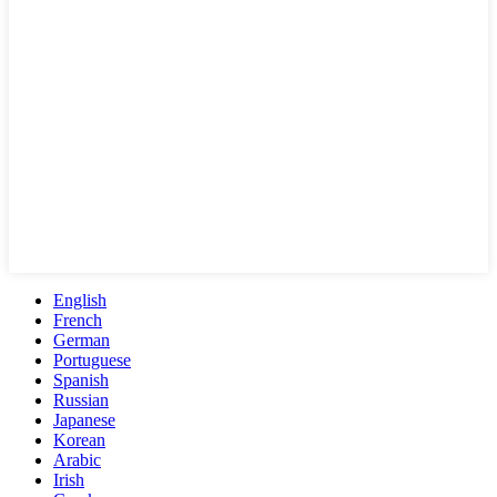
English
French
German
Portuguese
Spanish
Russian
Japanese
Korean
Arabic
Irish