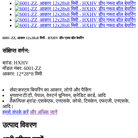
6001-ZZ, आकार 12x28x8 मिमी - HXHV डीप ग्रूव बॉल बेयरिंग
संक्षिप्त वर्णन:
ब्रांड: HXHV
मॉडल नंबर: 6001-ZZ
आकार: 12*28*8 मिमी
सेवा:
कस्टम बियरिंग का आकार, लोगो और पैकिंग
भुगतान:
टी/टी, पेपाल, वेस्टर्न यूनियन, क्रेडिट कार्ड, आदि
वैकल्पिक ब्रांड::
एसकेएफ, एनएसके, कोयो, टिमकेन, एफएजी, एनएसके,
आदि।
हमसे संपर्क करें
और अधिक जानें
उत्पाद विवरण