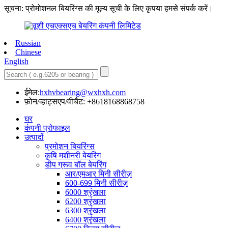
सूचना: प्रोमोशनल बियरिंग्स की मूल्य सूची के लिए कृपया हमसे संपर्क करें।
Russian
Chinese
English
ईमेल:
hxhvbearing@wxhxh.com
फ़ोन/व्हाट्सएप/वीचैट: +8618168868758
घर
कंपनी प्रोफाइल
उत्पादों
प्रमोशन बियरिंग्स
कृषि मशीनरी बेयरिंग
डीप ग्रूव बॉल बेयरिंग
आर/एमआर मिनी सीरीज़
600-699 मिनी सीरीज़
6000 श्रृंखला
6200 श्रृंखला
6300 श्रृंखला
6400 श्रृंखला