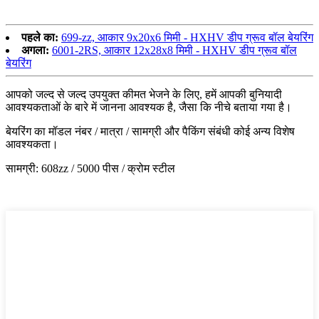
6001-z,6001-zz,6001-2z,6001z,6001zz,6001 2z
पहले का:
699-zz, आकार 9x20x6 मिमी - HXHV डीप ग्रूव बॉल बेयरिंग
अगला:
6001-2RS, आकार 12x28x8 मिमी - HXHV डीप ग्रूव बॉल
बेयरिंग
आपको जल्द से जल्द उपयुक्त कीमत भेजने के लिए, हमें आपकी बुनियादी
आवश्यकताओं के बारे में जानना आवश्यक है, जैसा कि नीचे बताया गया है।
बेयरिंग का मॉडल नंबर / मात्रा / सामग्री और पैकिंग संबंधी कोई अन्य विशेष
आवश्यकता।
सामग्री: 608zz / 5000 पीस / क्रोम स्टील