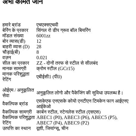
अभी कीमत जानें
6001-ZZ, आकार 12x28x8 मिमी - HXHV डीप ग्रूव बॉल बेयरिंग
हमारे ब्रांड
एचएक्सएचवी
बेरिंग के प्रकार
सिंगल रो डीप ग्रूव बॉल बियरिंग
मॉडल संख्या
6001zz
बोर व्यास(डी)
12
बाहरी व्यास (D)
28
चौड़ाई(बी)
8
वज़न
0.021
सील का प्रकार
ZZ - दोनों तरफ से स्टील से सीलबंद
मानक सामग्री
क्रोम स्टील (GCr15)
मानक परिशुद्धता
एबीईसी1 (पी0)
रेटिंग
ओईएम / अनुकूलित
अनुकूलित लोगो और पैकेजिंग की सुविधा उपलब्ध है।
सेवा
एसकेएफ एनएसके कोयो एनटीएन टिमकेन फाग आईएनए
वैकल्पिक ब्रांड
आईकेओ
वैकल्पिक सामग्री
कार्बन स्टील, स्टेनलेस स्टील (एसएस)
वैकल्पिक परिशुद्धता
ABEC1 (P0), ABEC3 (P6), ABEC5 (P5),
रेटिंग
ABEC7 (P4), ABEC9 (P2)
उत्पत्ति का स्थान
वूशी, जियांग्सू, चीन