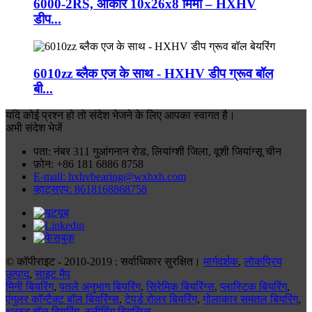
6000-2RS, आकार 10x26x8 मिमी – HXHV
डीप...
6010zz ब्लैक एज के साथ - HXHV डीप ग्रूव बॉल
बी...
यदि कोई प्रश्न हो तो संदेश भेजने के लिए आपका स्वागत है।
अभी संदेश भेजें
पता: नंबर 311 गुआंगनान रोड, लियांग्शी जिला, वूशी जियांग्सू चीन
फ़ोन: +86 181 6886 8758
E-mail: hxhvbearing@wxhxh.com
व्हाट्सएप: 8618168868758
© कॉपीराइट - 2010-2019 : सर्वाधिकार सुरक्षित।
मार्गदर्शक
,
लोकप्रिय
उत्पाद
,
साइट मैप
मिनी बियरिंग
,
पतले अनुभाग बियरिंग
,
सिरेमिक बियरिंग्स
,
प्लास्टिक बियरिंग
,
एंगुलर कॉन्टैक्ट बॉल बियरिंग्स
,
टेपर्ड रोलर बियरिंग
,
गोलाकार समतल बियरिंग
,
थ्रस्ट बॉल बियरिंग
,
स्लीविंग बियरिंग्स