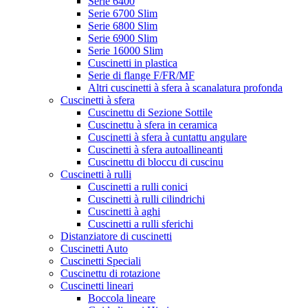
Serie 6400
Serie 6700 Slim
Serie 6800 Slim
Serie 6900 Slim
Serie 16000 Slim
Cuscinetti in plastica
Serie di flange F/FR/MF
Altri cuscinetti à sfera à scanalatura profonda
Cuscinetti à sfera
Cuscinettu di Sezione Sottile
Cuscinettu à sfera in ceramica
Cuscinetti à sfera à cuntattu angulare
Cuscinetti à sfera autoallineanti
Cuscinettu di bloccu di cuscinu
Cuscinetti à rulli
Cuscinetti a rulli conici
Cuscinetti à rulli cilindrichi
Cuscinetti à aghi
Cuscinetti a rulli sferichi
Distanziatore di cuscinetti
Cuscinetti Auto
Cuscinetti Speciali
Cuscinettu di rotazione
Cuscinetti lineari
Boccola lineare