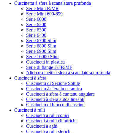
Cuscinettu à sfera à scanalatura prufonda
Serie Mini R/MR
Serie Mini 600-699
Serie 6000
Serie 6200
Serie 6300
Serie 6400
Serie 6700 Slim
Serie 6800 Slim
Serie 6900 Slim
Serie 16000 Slim
Cuscinetti in plastica
Serie di flange F/FR/MF
Altri cuscinetti à sfera à scanalatura profonda
Cuscinetti à sfera
Cuscinettu di Sezione Sottile
Cuscinettu à sfera in ceramica
Cuscinetti à sfera à cuntattu angulare
Cuscinetti à sfera autoallineanti
Cuscinettu di bloccu di cuscinu
Cuscinetti à rulli
Cuscinetti a rulli conici
Cuscinetti à rulli cilindrichi
Cuscinetti à aghi
Cuscinetti a rulli sferichi