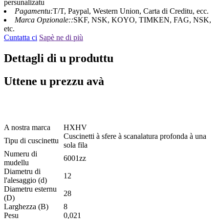
persunalizatu
Pagamentu:
T/T, Paypal, Western Union, Carta di Creditu, ecc.
Marca Opzionale::
SKF, NSK, KOYO, TIMKEN, FAG, NSK,
etc.
Cuntatta ci
Sapè ne di più
Dettagli di u produttu
Uttene u prezzu avà
6001-ZZ cù taglia 12x28x8 mm - Cuscinettu à sfere à scanalatura
prufonda HXHV
A nostra marca
HXHV
Cuscinetti à sfere à scanalatura profonda à una
Tipu di cuscinettu
sola fila
Numeru di
6001zz
mudellu
Diametru di
12
l'alesaggio (d)
Diametru esternu
28
(D)
Larghezza (B)
8
Pesu
0,021