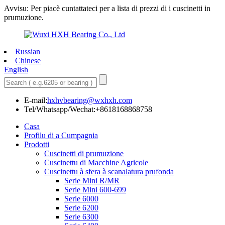
Avvisu: Per piacè cuntattateci per a lista di prezzi di i cuscinetti in
prumuzione.
Russian
Chinese
English
E-mail:
hxhvbearing@wxhxh.com
Tel/Whatsapp/Wechat:+8618168868758
Casa
Profilu di a Cumpagnia
Prodotti
Cuscinetti di prumuzione
Cuscinettu di Macchine Agricole
Cuscinettu à sfera à scanalatura prufonda
Serie Mini R/MR
Serie Mini 600-699
Serie 6000
Serie 6200
Serie 6300