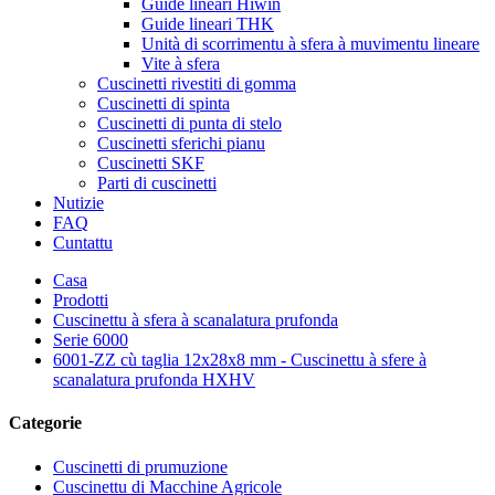
Guide lineari Hiwin
Guide lineari THK
Unità di scorrimentu à sfera à muvimentu lineare
Vite à sfera
Cuscinetti rivestiti di gomma
Cuscinetti di spinta
Cuscinetti di punta di stelo
Cuscinetti sferichi pianu
Cuscinetti SKF
Parti di cuscinetti
Nutizie
FAQ
Cuntattu
Casa
Prodotti
Cuscinettu à sfera à scanalatura prufonda
Serie 6000
6001-ZZ cù taglia 12x28x8 mm - Cuscinettu à sfere à
scanalatura prufonda HXHV
Categorie
Cuscinetti di prumuzione
Cuscinettu di Macchine Agricole