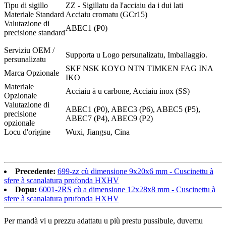
Tipu di sigillo
ZZ - Sigillatu da l'acciaiu da i dui lati
Materiale Standard
Acciaiu cromatu (GCr15)
Valutazione di
ABEC1 (P0)
precisione standard
Serviziu OEM /
Supporta u Logo persunalizatu, Imballaggio.
persunalizatu
SKF NSK KOYO NTN TIMKEN FAG INA
Marca Opzionale
IKO
Materiale
Acciaiu à u carbone, Acciaiu inox (SS)
Opzionale
Valutazione di
ABEC1 (P0), ABEC3 (P6), ABEC5 (P5),
precisione
ABEC7 (P4), ABEC9 (P2)
opzionale
Locu d'origine
Wuxi, Jiangsu, Cina
6001-z, 6001-zz, 6001-2z, 6001z, 6001zz, 6001 2z
Precedente:
699-zz cù dimensione 9x20x6 mm - Cuscinettu à
sfere à scanalatura profonda HXHV
Dopu:
6001-2RS cù a dimensione 12x28x8 mm - Cuscinettu à
sfere à scanalatura prufonda HXHV
Per mandà vi u prezzu adattatu u più prestu pussibule, duvemu