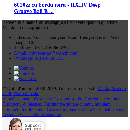
6010zz cù bordu neru - HXHV Deep
Groove Ball B ...
Benvenuti à mandà un missaghju s'è vo avete qualchì quistione.
Mandà un missaghju avà
Indirizzu: No.311 Guangnan Road, Liangxi District, Wuxi
Jiangsu China
Telefono: +86 181 6886 8758
E-mail: hxhvbearing@wxhxh.com
Whatsapp: 8618168868758
© Dritti d'autore - 2010-2019: Tutti i diritti riservati.
Guida
,
Prodotti
caldi
,
Pianu di u situ
Mini Cuscinettu
,
Cuscinetti à sezione sottile
,
Cuscinetti ceramici
,
Cuscinettu di plastica
,
Cuscinetti à sfera à cuntattu angulare
,
Cuscinetti à rulli conici
,
Cuscinettu pianu sfericu
,
Cuscinetti a sfera
di spinta
,
Cuscinetti di rotazione