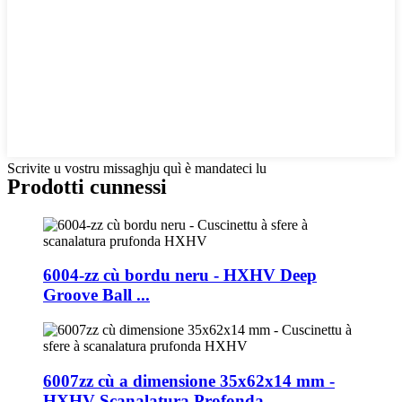
Scrivite u vostru missaghju quì è mandateci lu
Prodotti cunnessi
6004-zz cù bordu neru - HXHV Deep
Groove Ball ...
6007zz cù a dimensione 35x62x14 mm -
HXHV Scanalatura Profonda ...