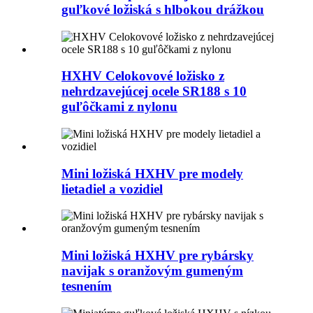
guľkové ložiská s hlbokou drážkou
HXHV Celokovové ložisko z
nehrdzavejúcej ocele SR188 s 10
guľôčkami z nylonu
Mini ložiská HXHV pre modely
lietadiel a vozidiel
Mini ložiská HXHV pre rybársky
navijak s oranžovým gumeným
tesnením