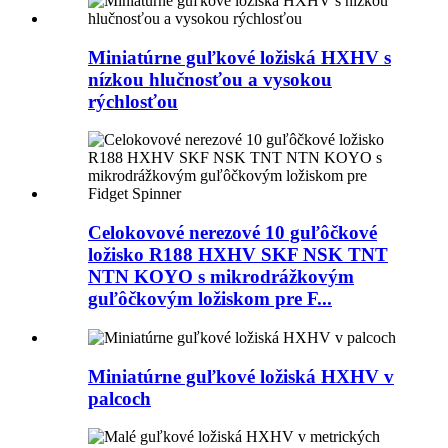
Miniatúrne guľkové ložiská HXHV s
nízkou hlučnosťou a vysokou
rýchlosťou
Celokovové nerezové 10 guľôčkové
ložisko R188 HXHV SKF NSK TNT
NTN KOYO s mikrodrážkovým
guľôčkovým ložiskom pre F...
Miniatúrne guľkové ložiská HXHV v
palcoch