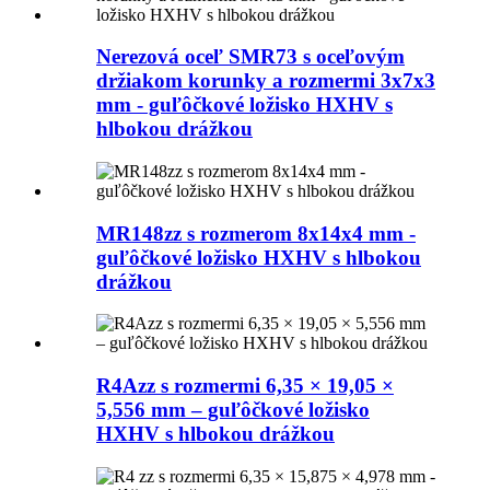
Nerezová oceľ SMR73 s oceľovým
držiakom korunky a rozmermi 3x7x3
mm - guľôčkové ložisko HXHV s
hlbokou drážkou
MR148zz s rozmerom 8x14x4 mm -
guľôčkové ložisko HXHV s hlbokou
drážkou
R4Azz s rozmermi 6,35 × 19,05 ×
5,556 mm – guľôčkové ložisko
HXHV s hlbokou drážkou