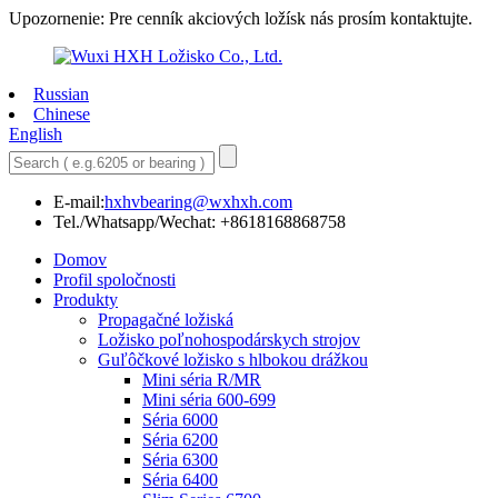
Upozornenie: Pre cenník akciových ložísk nás prosím kontaktujte.
Russian
Chinese
English
E-mail:
hxhvbearing@wxhxh.com
Tel./Whatsapp/Wechat: +8618168868758
Domov
Profil spoločnosti
Produkty
Propagačné ložiská
Ložisko poľnohospodárskych strojov
Guľôčkové ložisko s hlbokou drážkou
Mini séria R/MR
Mini séria 600-699
Séria 6000
Séria 6200
Séria 6300
Séria 6400