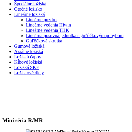
Špeciálne ložiská
Otočné ložisko
Lineárne ložiská
Lineárne puzdro
Lineárne vedenia Hiwin
Lineárne vedenia THK
Lineárna posuvná jednotka s guľôčkovým pohybom
Guľôčková skrutka
Gumové ložiská
Axiálne ložiská
Ložiská čapov
Kĺbové ložiská
Ložiská SKF
Ložiskové diely
Mini séria R/MR