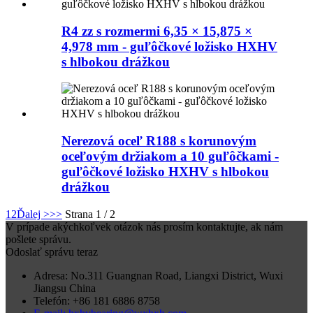
R4 zz s rozmermi 6,35 × 15,875 ×
4,978 mm - guľôčkové ložisko HXHV
s hlbokou drážkou
Nerezová oceľ R188 s korunovým
oceľovým držiakom a 10 guľôčkami -
guľôčkové ložisko HXHV s hlbokou
drážkou
1
2
Ďalej >
>>
Strana 1 / 2
V prípade akýchkoľvek otázok nás prosím kontaktujte, ak nám
pošlete správu.
Odoslať správu teraz
Adresa: No.311 Guangnan Road, Liangxi District, Wuxi
Jiangsu China
Telefón: +86 181 6886 8758