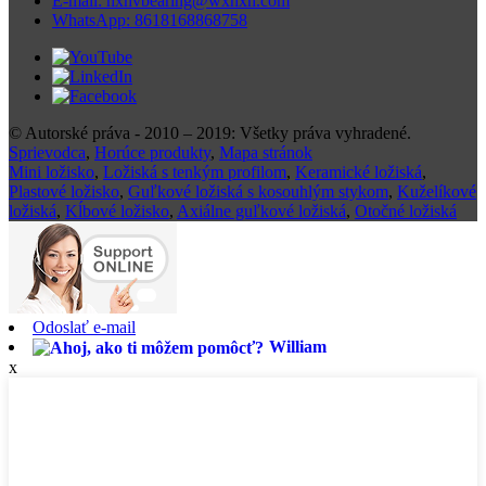
E-mail: hxhvbearing@wxhxh.com
WhatsApp: 8618168868758
© Autorské práva - 2010 – 2019: Všetky práva vyhradené.
Sprievodca
,
Horúce produkty
,
Mapa stránok
Mini ložisko
,
Ložiská s tenkým profilom
,
Keramické ložiská
,
Plastové ložisko
,
Guľkové ložiská s kosouhlým stykom
,
Kuželíkové
ložiská
,
Kĺbové ložisko
,
Axiálne guľkové ložiská
,
Otočné ložiská
Odoslať e-mail
William
x