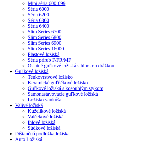
Mini séria 600-699
Séria 6000
Séria 6200
Séria 6300
Séria 6400
Slim Series 6700
Slim Series 6800
Slim Series 6900
Slim Series 16000
Plastové ložiská
Séria prírub F/FR/MF
Ostatné guľkové ložiská s hlbokou drážkou
Guľkové ložiská
Tenkovrstvové ložisko
Keramické guľôčkové ložisko
Guľkové ložiská s kosouhlým stykom
Samonastavovacie guľkové ložiská
Ložisko vankúša
Valivé ložiská
Kuželíkové ložiská
Valčekové ložiská
Ihlové ložiská
Súdkové ložiská
Dištančná podložka ložiska
Auto Ložiská