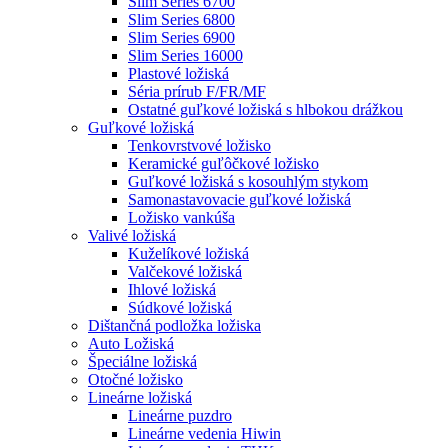
Slim Series 6700
Slim Series 6800
Slim Series 6900
Slim Series 16000
Plastové ložiská
Séria prírub F/FR/MF
Ostatné guľkové ložiská s hlbokou drážkou
Guľkové ložiská
Tenkovrstvové ložisko
Keramické guľôčkové ložisko
Guľkové ložiská s kosouhlým stykom
Samonastavovacie guľkové ložiská
Ložisko vankúša
Valivé ložiská
Kuželíkové ložiská
Valčekové ložiská
Ihlové ložiská
Súdkové ložiská
Dištančná podložka ložiska
Auto Ložiská
Špeciálne ložiská
Otočné ložisko
Lineárne ložiská
Lineárne puzdro
Lineárne vedenia Hiwin