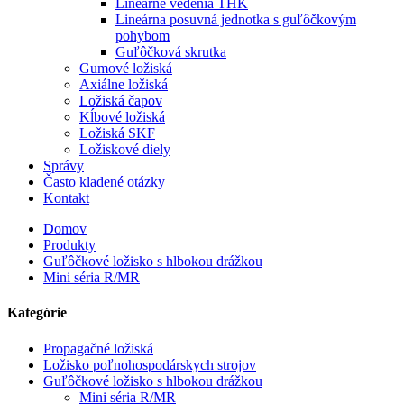
Lineárne vedenia THK
Lineárna posuvná jednotka s guľôčkovým
pohybom
Guľôčková skrutka
Gumové ložiská
Axiálne ložiská
Ložiská čapov
Kĺbové ložiská
Ložiská SKF
Ložiskové diely
Správy
Často kladené otázky
Kontakt
Domov
Produkty
Guľôčkové ložisko s hlbokou drážkou
Mini séria R/MR
Kategórie
Propagačné ložiská
Ložisko poľnohospodárskych strojov
Guľôčkové ložisko s hlbokou drážkou
Mini séria R/MR