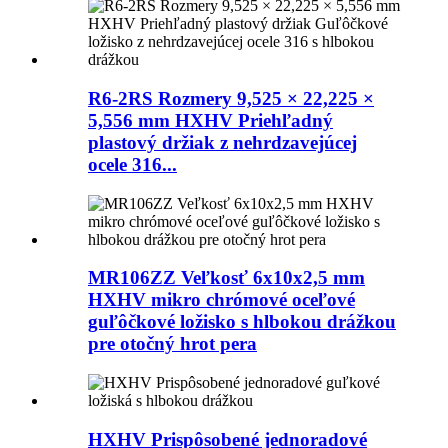
R6-2RS Rozmery 9,525 × 22,225 ×
5,556 mm HXHV Priehľadný
plastový držiak z nehrdzavejúcej
ocele 316...
MR106ZZ Veľkosť 6x10x2,5 mm
HXHV mikro chrómové oceľové
guľôčkové ložisko s hlbokou drážkou
pre otočný hrot pera
HXHV Prispôsobené jednoradové