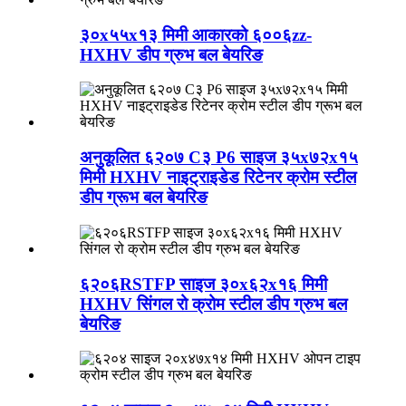
३०x५५x१३ मिमी आकारको ६००६zz-
HXHV डीप ग्रुभ बल बेयरिङ
अनुकूलित ६२०७ C३ P6 साइज ३५x७२x१५
मिमी HXHV नाइट्राइडेड रिटेनर क्रोम स्टील
डीप ग्रूभ बल बेयरिङ
६२०६RSTFP साइज ३०x६२x१६ मिमी
HXHV सिंगल रो क्रोम स्टील डीप ग्रुभ बल
बेयरिङ