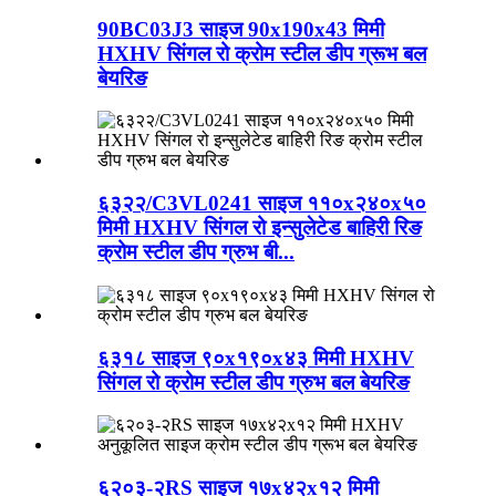
90BC03J3 साइज 90x190x43 मिमी
HXHV सिंगल रो क्रोम स्टील डीप ग्रूभ बल
बेयरिङ
६३२२/C3VL0241 साइज ११०x२४०x५०
मिमी HXHV सिंगल रो इन्सुलेटेड बाहिरी रिङ
क्रोम स्टील डीप ग्रुभ बी...
६३१८ साइज ९०x१९०x४३ मिमी HXHV
सिंगल रो क्रोम स्टील डीप ग्रुभ बल बेयरिङ
६२०३-२RS साइज १७x४२x१२ मिमी