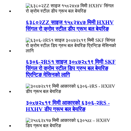
६३८०२ZZ साइज १५x२४x७ मिमी HXHV
सिंगल रो क्रोम स्टील डीप ग्रूभ बल बेयरिङ
६३०६-२RS१ साइज ३०x७२x१९ मिमी SKF
सिंगल रो क्रोम स्टील डिप ग्रुभ बल बेयरिङ
प्रिन्टिङ मेसिनको लागि
३०x७२x१९ मिमी आकारको ६३०६-२RS -
HXHV डीप ग्रूभ बल बेयरिङ