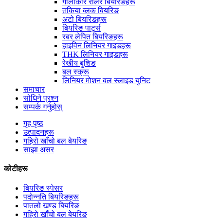
गोलाकार रोलर बियरिङहरू
तकिया ब्लक बियरिङ
अटो बियरिङहरू
बियरिङ पार्ट्स
रबर लेपित बियरिङहरू
हाइविन लिनियर गाइडहरू
THK लिनियर गाइडहरू
रेखीय बुशिङ
बल स्क्रू
लिनियर मोशन बल स्लाइड युनिट
समाचार
सोधिने प्रश्न
सम्पर्क गर्नुहोस्
गृह पृष्ठ
उत्पादनहरू
गहिरो खाँचो बल बेयरिङ
साझा असर
कोटीहरू
बियरिङ स्पेसर
पदोन्नति बियरिङहरू
पातलो खण्ड बियरिङ
गहिरो खाँचो बल बेयरिङ