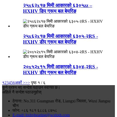
२५x६२x१७ मिमी आकारको ६३०५zz –
HXHV डिप ग्रूभ बल बेयरिङ
२५x६२x१७ मिमी आकारको ६३०५-२RS -
HXHV डीप ग्रूभ बल बेयरिङ
२०x५२x१५ मिमी आकारको ६३०४-२RS -
HXHV डीप ग्रूभ बल बेयरिङ
१
2
3
4
5
6
अर्को >
>>
पृष्ठ १ / ६
कुनै प्रश्न भए सन्देश पठाउन स्वागत छ।
अहिले नै सन्देश पठाउनुहोस्
ठेगाना: No.311 Guangnan रोड, Liangxi जिल्ला, Wuxi Jiangsu
चीन
फोन: +८६ १८१ ६८८६ ८७५८
E-mail: hxhvbearing@wxhxh.com