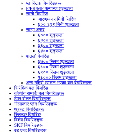
प्लास्टिक बियरिङहरू
F/FR/MF फ्ल्यान्ज शृङ्खला
सानो बियरिङ
आर/एमआर मिनी सिरिज
६००-६९९ मिनी शृङ्खला
साझा असर
६००० शृङ्खला
६२०० शृङ्खला
६३०० शृङ्खला
६४०० शृङ्खला
पातलो बेयरिङ
६७०० स्लिम शृङ्खला
६८०० स्लिम शृङ्खला
६९०० स्लिम शृङ्खला
१६००० स्लिम शृङ्खला
अन्य गहिरो खाडल भएका बल बेयरिङहरू
सिरेमिक बल बियरिङ
कोणीय सम्पर्क बल बियरिङहरू
टेपर रोलर बियरिङहरू
गोलाकार प्लेन बियरिङहरू
थ्रस्ट बियरिङहरू
स्लिउङ बियरिङ
विशेष बियरिङहरू
SKF बियरिङहरू
रड एन्ड बियरिङहरू