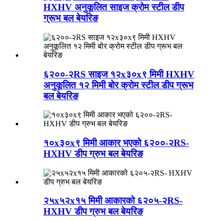
HXHV अनुकूलित साइज क्रोम स्टील डीप
ग्रूभ बल बेयरिङ
६२००-२RS साइज १२x३०x९ मिमी HXHV
अनुकूलित १२ मिमी बोर क्रोम स्टील डीप ग्रूभ
बल बेयरिङ
१०x३०x९ मिमी आकार भएको ६२००-२RS-
HXHV डीप ग्रुभ बल बेयरिङ
२५x५२x१५ मिमी आकारको ६२०५-२RS-
HXHV डीप ग्रुभ बल बेयरिङ