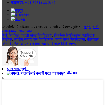
व्हाट्सएप: +८६ १८१६८८६८७५८
© प्रतिलिपि अधिकार - २०१०-२०१९: सबै अधिकार सुरक्षित।
गाइड
,
तातो
उत्पादनहरू
,
साइटम्याप
मिनी बियरिङ
,
पातलो खण्ड बियरिङहरू
,
सिरेमिक बियरिङहरू
,
प्लास्टिक
बियरिङ
,
कोणीय सम्पर्क बल बियरिङहरू
,
टेपर्ड रोलर बियरिङहरू
,
गोलाकार
प्लेन बियरिङ
,
थ्रस्ट बल बेयरिङहरू
,
स्लिइङ बियरिङहरू
इमेल पठाउनुहोस्
विलियम
x