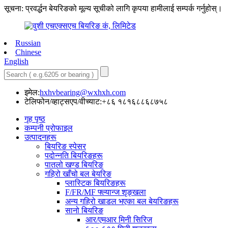
सूचना: प्रवर्द्धन बेयरिङको मूल्य सूचीको लागि कृपया हामीलाई सम्पर्क गर्नुहोस्।
Russian
Chinese
English
इमेल:
hxhvbearing@wxhxh.com
टेलिफोन/व्हाट्सएप/वीच्याट:+८६ १८१६८८६८७५८
गृह पृष्ठ
कम्पनी प्रोफाइल
उत्पादनहरू
बियरिङ स्पेसर
पदोन्नति बियरिङहरू
पातलो खण्ड बियरिङ
गहिरो खाँचो बल बेयरिङ
प्लास्टिक बियरिङहरू
F/FR/MF फ्ल्यान्ज शृङ्खला
अन्य गहिरो खाडल भएका बल बेयरिङहरू
सानो बियरिङ
आर/एमआर मिनी सिरिज