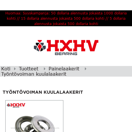
Huomaa: Syyskampanja: 50 dollaria alennusta jokaista 1000 dollaria
kohti // 15 dollaria alennusta jokaista 500 dollaria kohti // 5 dollaria
alennusta jokaista 500 dollaria kohti
Koti
Tuotteet
Painelaakerit
Työntövoiman kuulalaakerit
TYÖNTÖVOIMAN KUULALAAKERIT