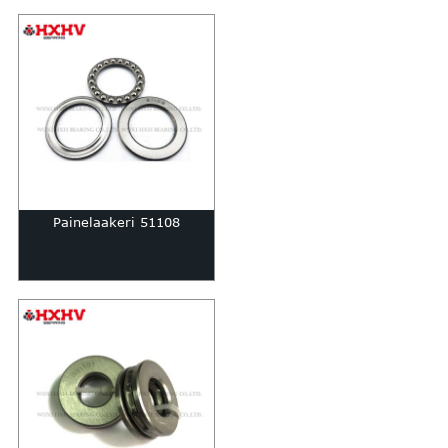
Painelaakeri 51108