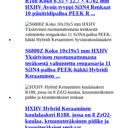
R188 Koko 6,35 × 12,7 × 4,762 mm
HXHV Avoin tyyppi Si3N4 Renkaat
10 piinitridipalloa PEEK R ...
S6800Z Koko 10x19x5 mm HXHV
Yksirivinen ruostumattomasta
teräksestä valmistettu rengassarja 11
Si3N4-palloa PEEK-häkki Hybridi
Keraaminen ...
HXHV Hybrid Keraaminen
kuulalaakeri R188, jossa on 8 ZrO2-
kuulaa, kruunuteräksinen pidike ja
kromiteräksiset renkaat