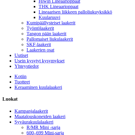
Hiwin Lineaarioppaat
THK Lineaarioppaat
Lineaarisen liikkeen palloliukuyksikkö
Kuularuuvi
Kumipäällysteiset laakerit
Työntölaakerit
Tangon pään laakerit
Pallomaiset liukulaakerit
SKF-laakerit
Laakerien osat
Uutiset
Usein kysytyt kysymykset
Yhteystiedot
Kotiin
Tuotteet
Keraaminen kuulalaakeri
Luokat
Kampanjalaakerit
Maatalouskoneiden laakeri
Syväurakuulalaakeri
R/MR Mini -sarja
600–699 Mini-sarja