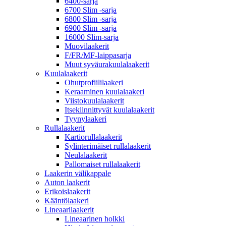
6400-sarja
6700 Slim -sarja
6800 Slim -sarja
6900 Slim -sarja
16000 Slim-sarja
Muovilaakerit
F/FR/MF-laippasarja
Muut syväurakuulalaakerit
Kuulalaakerit
Ohutprofiililaakeri
Keraaminen kuulalaakeri
Viistokuulalaakerit
Itsekiinnittyvät kuulalaakerit
Tyynylaakeri
Rullalaakerit
Kartiorullalaakerit
Sylinterimäiset rullalaakerit
Neulalaakerit
Pallomaiset rullalaakerit
Laakerin välikappale
Auton laakerit
Erikoislaakerit
Kääntölaakeri
Lineaarilaakerit
Lineaarinen holkki