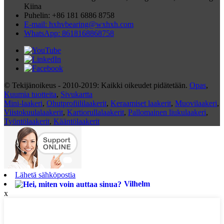
Kiina
Puhelin: +86 181 6886 8758
E-mail: hxhvbearing@wxhxh.com
WhatsApp: 8618168868758
© Tekijänoikeus - 2010-2019: Kaikki oikeudet pidätetään.
Opas
,
Kuumia tuotteita
,
Sivukartta
Mini-laakeri
,
Ohutprofiililaakerit
,
Keraamiset laakerit
,
Muovilaakeri
,
Viistokuulalaakerit
,
Kartiorullalaakerit
,
Pallomainen liukulaakeri
,
Työntölaakerit
,
Kääntölaakerit
Lähetä sähköpostia
Vilhelm
x