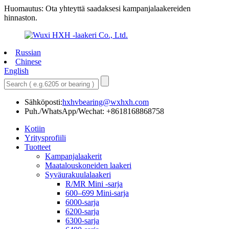
Huomautus: Ota yhteyttä saadaksesi kampanjalaakereiden
hinnaston.
Russian
Chinese
English
Sähköposti:
hxhvbearing@wxhxh.com
Puh./WhatsApp/Wechat: +8618168868758
Kotiin
Yritysprofiili
Tuotteet
Kampanjalaakerit
Maatalouskoneiden laakeri
Syväurakuulalaakeri
R/MR Mini -sarja
600–699 Mini-sarja
6000-sarja
6200-sarja
6300-sarja