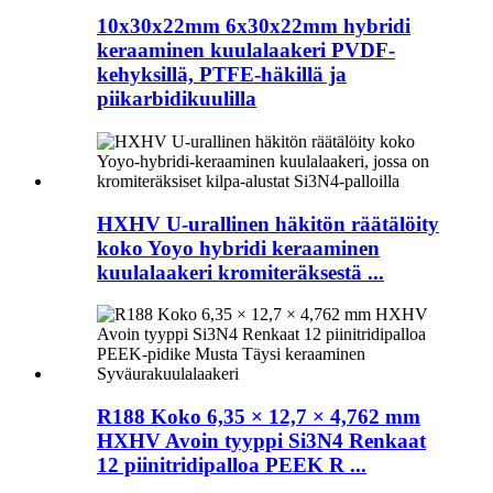
10x30x22mm 6x30x22mm hybridi
keraaminen kuulalaakeri PVDF-
kehyksillä, PTFE-häkillä ja
piikarbidikuulilla
HXHV U-urallinen häkitön räätälöity
koko Yoyo hybridi keraaminen
kuulalaakeri kromiteräksestä ...
R188 Koko 6,35 × 12,7 × 4,762 mm
HXHV Avoin tyyppi Si3N4 Renkaat
12 piinitridipalloa PEEK R ...